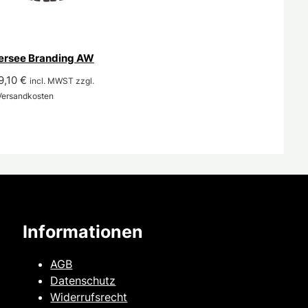
ersee Branding AW
prünglicher
Aktueller
9,10
€
incl. MWST zzgl.
is
Preis
 Versandkosten
:
ist:
9,00 €
359,10 €.
Informationen
AGB
Datenschutz
Widerrufsrecht