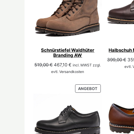
Schnürstiefel Waldhüter
Halbschuh 
Branding AW
Urs
399,00
€
35
Ursprünglicher
Aktueller
519,00
€
467,10
€
incl. MWST zzgl.
Pre
evtl.
Preis
Preis
evtl. Versandkosten
war
war:
ist:
39
519,00 €
467,10 €.
PRODUKT
ANGEBOT
IM
ANGEBOT