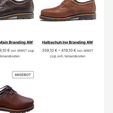
Main Branding AW
Halbschuh Inn Branding AW
prünglicher
Aktueller
9,10
€
359,10
€
–
419,10
€
incl. MWST zzgl.
incl. MWST
is
Preis
 Versandkosten
zzgl. evtl. Versandkosten
:
ist:
9,00 €
359,10 €.
PRODUKT
ANGEBOT
IM
ANGEBOT