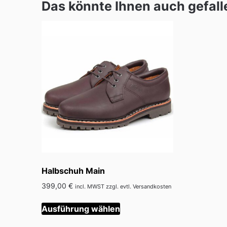
Das könnte Ihnen auch gefall
Halbschuh Main
399,00
€
incl. MWST zzgl. evtl. Versandkosten
Dieses
Ausführung wählen
Produkt
weist