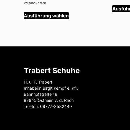
Preis
Preis
Versandkosten
Ausfüh
war:
ist:
Dieses
519,00 €
467,10 €.
Ausführung wählen
Produkt
weist
mehrere
Varianten
auf.
Die
Optionen
können
Trabert Schuhe
auf
der
H. u. F. Trabert
Produktseite
Inhaberin Birgit Kempf e. Kfr.
gewählt
Bahnhofstraße 18
97645 Ostheim v. d. Rhön
werden
Telefon: 09777-3582440