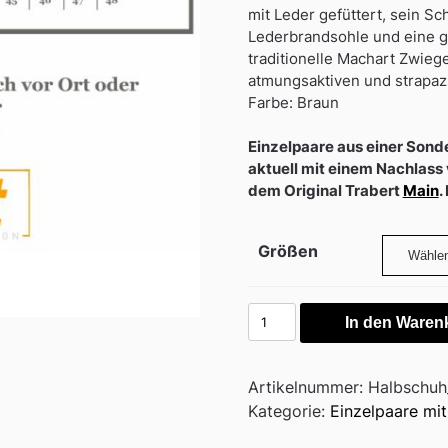
mit Leder gefüttert, sein Sc
Lederbrandsohle und eine gr
traditionelle Machart Zwieg
atmungsaktiven und strapazi
Farbe: Braun
Einzelpaare aus einer Sond
aktuell mit einem Nachlass
dem Original Trabert
Main
.
Größen
Halbschuh
In den Waren
Main
Branding
AW
Artikelnummer:
Halbschuh
Menge
Kategorie:
Einzelpaare mit