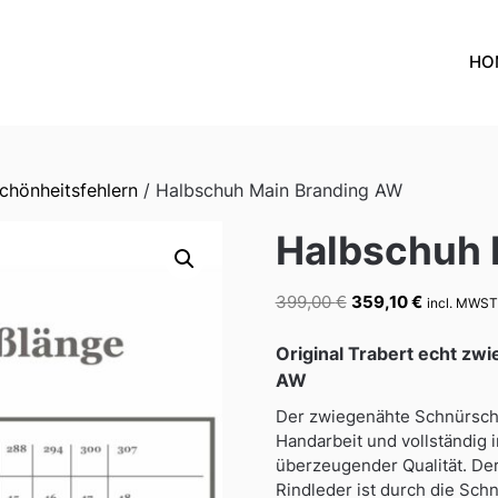
HO
Schönheitsfehlern
/ Halbschuh Main Branding AW
Halbschuh 
Ursprünglicher
Aktueller
399,00
€
359,10
€
incl. MWST 
Preis
Preis
war:
ist:
Original Trabert echt zw
399,00 €
359,10 €.
AW
Der zwiegenähte Schnürschu
Handarbeit und vollständig 
überzeugender Qualität. De
Rindleder ist durch die Schn