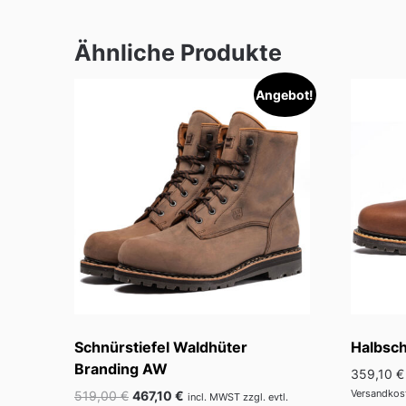
mehrere
Varianten
Ähnliche Produkte
auf.
Die
Angebot!
Optionen
können
auf
der
Produktseite
gewählt
werden
Schnürstiefel Waldhüter
Halbsc
Branding AW
359,10
€
Versandkos
Ursprünglicher
Aktueller
519,00
€
467,10
€
incl. MWST zzgl. evtl.