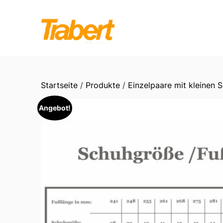
Skip
to
content
Startseite
/
Produkte
/
Einzelpaare mit kleinen 
Angebot!