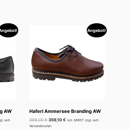
Angebot!
Angebot!
ng AW
Haferl Ammersee Branding AW
Ursprünglicher
Aktueller
399,00
€
359,10
€
l. evtl.
incl. MWST zzgl. evtl.
Preis
Preis
Versandkosten