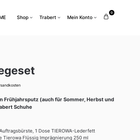
0
ME
Shop
Trabert
Mein Konto
legeset
ersandkosten
n Frühjahrsputz (auch für Sommer, Herbst und
rabert Schuhe
 1 Auftragsbürste, 1 Dose TIEROWA-Lederfett
he Tierowa Flüssig Imprägnierung 250 ml