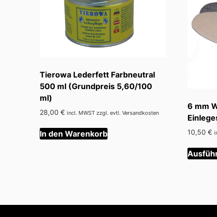
Tierowa Lederfett Farbneutral
500 ml (Grundpreis 5,60/100
ml)
6 mm Wo
28,00
€
incl. MWST zzgl. evtl. Versandkosten
Einlege
10,50
€
In den Warenkorb
i
Ausfüh