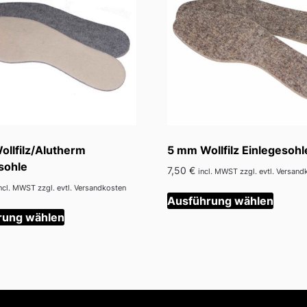
llfilz/Alutherm
5 mm Wollfilz Einlegesohl
sohle
7,50
€
incl. MWST zzgl. evtl. Versand
Diese
ncl. MWST zzgl. evtl. Versandkosten
Ausführung wählen
Dieses
Produ
rung wählen
Produkt
weist
weist
mehre
mehrere
Varian
Varianten
auf.
auf.
Die
Die
Optio