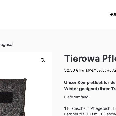
HO
legeset
Tierowa Pf
32,50
€
incl. MWST zzgl. evtl. V
Unser Komplettset für de
Winter geeignet) Ihrer T
Lieferumfang:
1 Filztasche, 1 Pflegetuch,
Farbneutral 100 ml, 1 Flasc