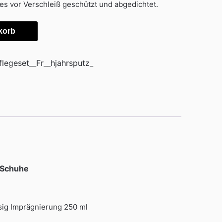
es vor Verschleiß geschützt und abgedichtet.
korb
legeset__Fr__hjahrsputz_
t Schuhe
ssig Imprägnierung 250 ml