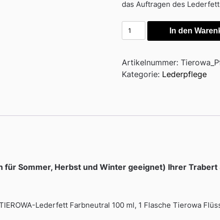
das Auftragen des Lederfett
Tierowa
In den Waren
Pflegeset
Menge
Artikelnummer:
Tierowa_Pf
Kategorie:
Lederpflege
h für Sommer, Herbst und Winter geeignet) Ihrer Traber
se TIEROWA-Lederfett Farbneutral 100 ml, 1 Flasche Tierowa Flü