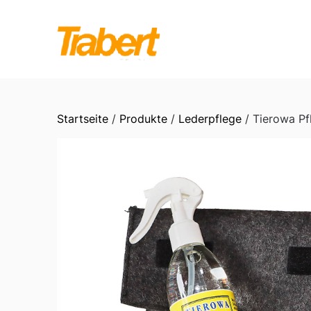
Skip
to
content
Startseite
/
Produkte
/
Lederpflege
/ Tierowa Pf