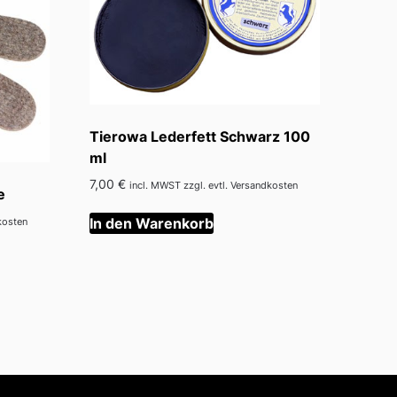
Tierowa Lederfett Schwarz 100
ml
7,00
€
incl. MWST zzgl. evtl. Versandkosten
e
In den Warenkorb
kosten
s
kt
re
ten
nen