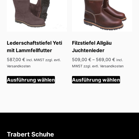
können
können
auf
auf
der
der
Produktseite
Produkt
gewählt
gewählt
Lederschaftstiefel Yeti
Filzstiefel Allgäu
werden
werden
mit Lammfellfutter
Juchtenleder
587,00
€
509,00
€
–
569,00
€
incl. MWST zzgl. evtl.
incl.
Versandkosten
MWST zzgl. evtl. Versandkosten
Dieses
Dieses
Ausführung wählen
Ausführung wählen
Produkt
Produkt
weist
weist
mehrere
mehrer
Varianten
Variant
auf.
auf.
Die
Die
Optionen
Optione
Trabert Schuhe
können
können