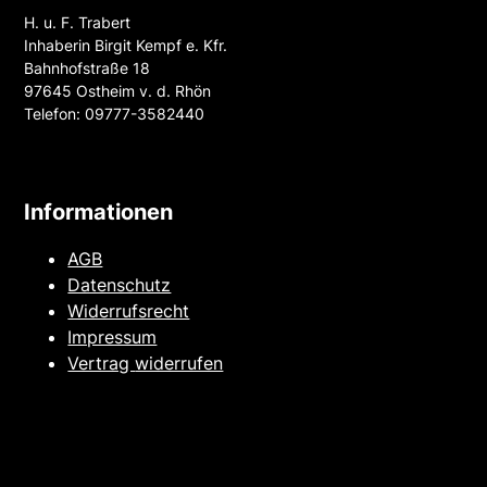
auf
auf
H. u. F. Trabert
der
der
Inhaberin Birgit Kempf e. Kfr.
Produktseite
Produkt
Bahnhofstraße 18
gewählt
gewählt
97645 Ostheim v. d. Rhön
werden
werden
Telefon: 09777-3582440
Informationen
AGB
Datenschutz
Widerrufsrecht
Impressum
Vertrag
widerrufen