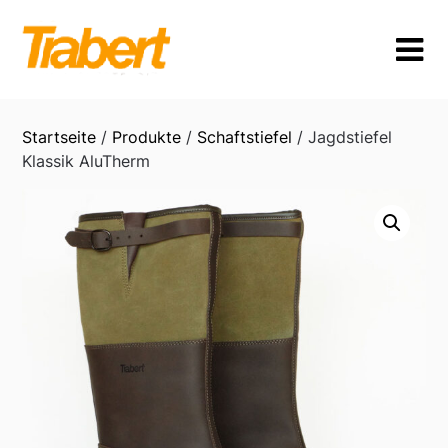
Skip
to
content
Startseite
/
Produkte
/
Schaftstiefel
/ Jagdstiefel
Klassik AluTherm